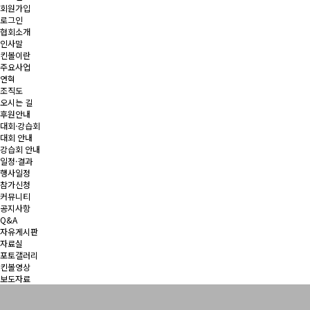
회원가입
로그인
협회소개
인사말
킨볼이란
주요사업
연혁
조직도
오시는 길
후원안내
대회·강습회
대회 안내
강습회 안내
일정·결과
행사일정
참가신청
커뮤니티
공지사항
Q&A
자유게시판
자료실
포토갤러리
킨볼영상
보도자료