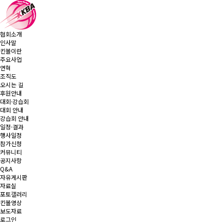
협회소개
인사말
킨볼이란
주요사업
연혁
조직도
오시는 길
후원안내
대회·강습회
대회 안내
강습회 안내
일정·결과
행사일정
참가신청
커뮤니티
공지사항
Q&A
자유게시판
자료실
포토갤러리
킨볼영상
보도자료
로그인