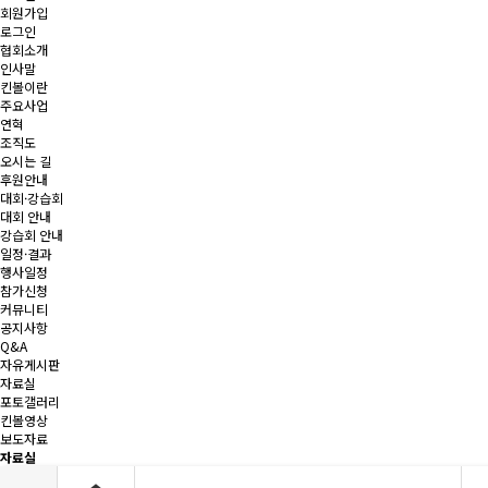
회원가입
로그인
협회소개
인사말
킨볼이란
주요사업
연혁
조직도
오시는 길
후원안내
대회·강습회
대회 안내
강습회 안내
일정·결과
행사일정
참가신청
커뮤니티
공지사항
Q&A
자유게시판
자료실
포토갤러리
킨볼영상
보도자료
자료실