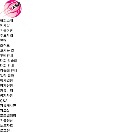
협회소개
인사말
킨볼이란
주요사업
연혁
조직도
오시는 길
후원안내
대회·강습회
대회 안내
강습회 안내
일정·결과
행사일정
참가신청
커뮤니티
공지사항
Q&A
자유게시판
자료실
포토갤러리
킨볼영상
보도자료
로그인