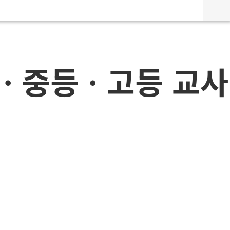
등ㆍ중등ㆍ고등 교사