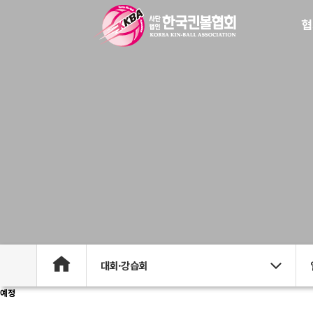
협
대회·강습회
예정