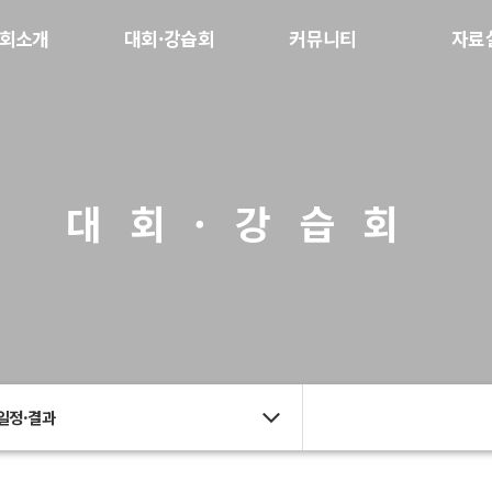
회소개
대회·강습회
커뮤니티
자료
대회·강습회
일정·결과