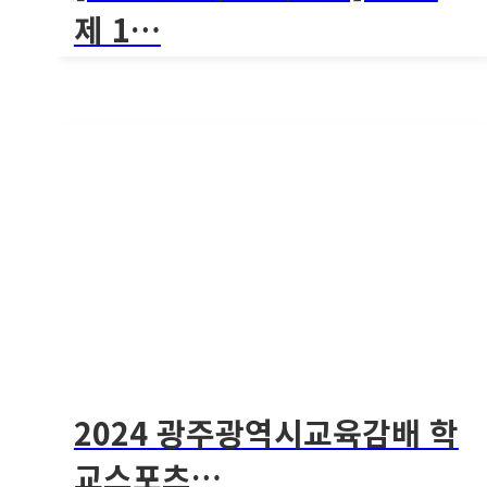
제 1…
[2024 제 17회 전국학교스포츠클럽축전 킨볼경
기 포..
1349회
[포스터&시도 대표팀]2024 제 1…
[2024 제 17회 전국학교스포츠클럽축전 킨볼경기 포..
2024 광주광역시교육감배 학
교스포츠…