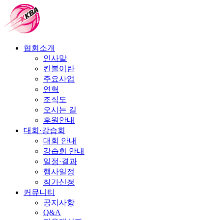
협회소개
인사말
킨볼이란
주요사업
연혁
조직도
오시는 길
후원안내
대회·강습회
대회 안내
강습회 안내
일정·결과
행사일정
참가신청
커뮤니티
공지사항
Q&A