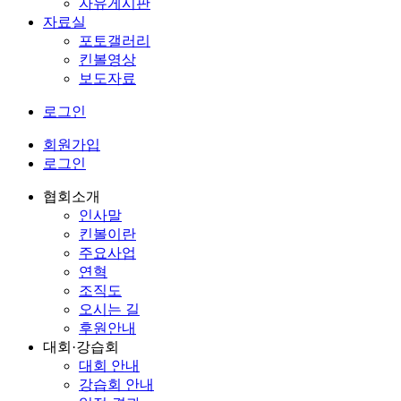
자유게시판
자료실
포토갤러리
킨볼영상
보도자료
로그인
회원가입
로그인
협회소개
인사말
킨볼이란
주요사업
연혁
조직도
오시는 길
후원안내
대회·강습회
대회 안내
강습회 안내