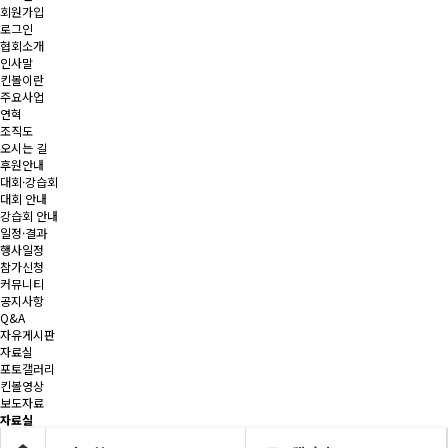
회원가입
로그인
협회소개
인사말
킨볼이란
주요사업
연혁
조직도
오시는 길
후원안내
대회·강습회
대회 안내
강습회 안내
일정·결과
행사일정
참가신청
커뮤니티
공지사항
Q&A
자유게시판
자료실
포토갤러리
킨볼영상
보도자료
자료실